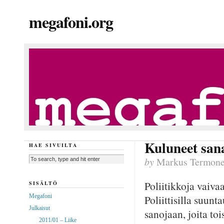
megafoni.org
Kuluneet san
HAE SIVUILTA
by
Markus Termon
Poliitikkoja vaivaa
SISÄLTÖ
Megafoni
Poliittisilla suun
Julkaisut
sanojaan, joita to
2011/01 – Liike