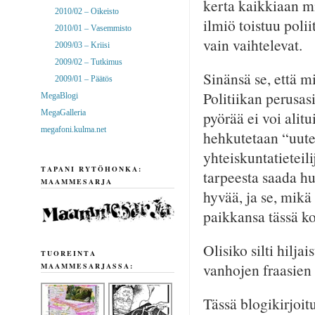
kerta kaikkiaan mi
2010/02 – Oikeisto
ilmiö toistuu poli
2010/01 – Vasemmisto
vain vaihtelevat.
2009/03 – Kriisi
2009/02 – Tutkimus
Sinänsä se, että mi
2009/01 – Päätös
Politiikan perusas
MegaBlogi
MegaGalleria
pyörää ei voi alitu
megafoni.kulma.net
hehkutetaan “uuten
yhteiskuntatieteil
TAPANI RYTÖHONKA:
tarpeesta saada hu
MAAMMESARJA
hyvää, ja se, mikä
paikkansa tässä k
Olisiko silti hilj
TUOREINTA
vanhojen fraasien 
MAAMMESARJASSA:
Tässä blogikirjoit