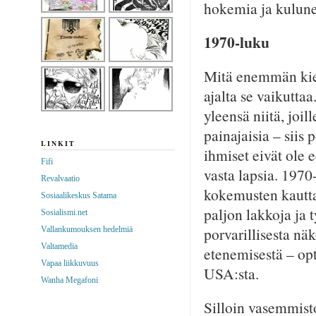
hokemia ja kulune
1970-luku
Mitä enemmän kiel
ajalta se vaikuttaa
yleensä niitä, joi
painajaisia – siis
LINKIT
ihmiset eivät ole e
Fifi
vasta lapsia. 1970
Revalvaatio
kokemusten kautta
Sosiaalikeskus Satama
paljon lakkoja ja ty
Sosialismi.net
porvarillisesta n
Vallankumouksen hedelmiä
Valtamedia
etenemisestä – opt
Vapaa liikkuvuus
USA:sta.
Wanha Megafoni
Silloin vasemmisto