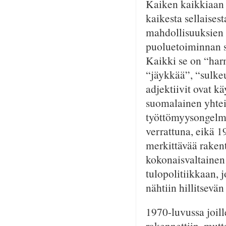
Kaiken kaikkiaan 
kaikesta sellaisest
mahdollisuuksien 
puoluetoiminnan se
Kaikki se on “har
“jäykkää”, “sulkeu
adjektiivit ovat kä
suomalainen yhtei
työttömyysongelma
verrattuna, eikä 1
merkittävää rakent
kokonaisvaltainen
tulopolitiikkaan, j
nähtiin hillitsevän 
1970-luvussa joille
rakennettiin, mutt