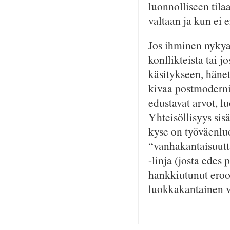
luonnolliseen tila
valtaan ja kun ei e
Jos ihminen nykya
konflikteista tai j
käsitykseen, hänet
kivaa postmodernia
edustavat arvot, lu
Yhteisöllisyys sisä
kyse on työväenluo
“vanhakantaisuutta
-linja (josta edes
hankkiutunut eroon
luokkakantainen v