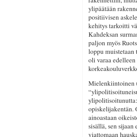
ylipäätään rakenn
positiivisen aske
kehitys tarkoitti 
Kahdeksan surmanl
paljon myös Ruotsi
loppu muistetaan t
oli varaa edelleen
korkeakouluverkkoa
Mielenkiintoinen u
“ylipolitisoitunei
ylipolitisoitunutt
opiskelijakentän. 
ainoastaan oikeis
sisällä, sen sijaan
viattomaan hauskan