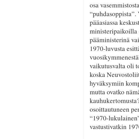
osa vasemmistosta 
“puhdasoppista”. 
pääasiassa keskust
ministeripaikoilla
pääministerinä vai
1970-luvusta esit
vuosikymmenestä.
vaikutusvalta oli
koska Neuvostoliit
hyväksymiin kompr
mutta ovatko nämä
kauhukertomusta?
osoittautuneen pe
“1970-lukulainen”
vastustivatkin 197