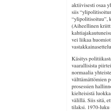
aktiivisesti osaa 
siis “ylipolitisoi
“ylipolitisoituu”,
(Aiheellinen krii
kahtiajakautuneisu
vei liikaa huomiot
vastakkainasettelui
Käsitys politiikasta
vaarallisista piirt
normaalia yhteiste
välttämättömien pä
prosessien hallinn
kielteisistä luokk
välillä. Siis sitä,
tilaksi. 1970-luku