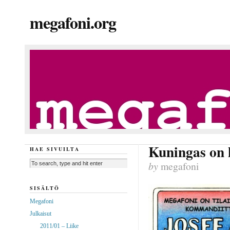
megafoni.org
Kuningas on k
HAE SIVUILTA
by
megafoni
SISÄLTÖ
Megafoni
Julkaisut
2011/01 – Liike