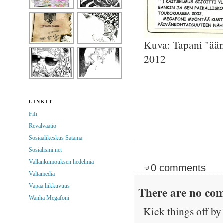
Kuva: Tapani "ään
2012
LINKIT
Fifi
Revalvaatio
Sosiaalikeskus Satama
Sosialismi.net
Vallankumouksen hedelmiä
0 comments
Valtamedia
Vapaa liikkuvuus
There are no com
Wanha Megafoni
Kick things off by 