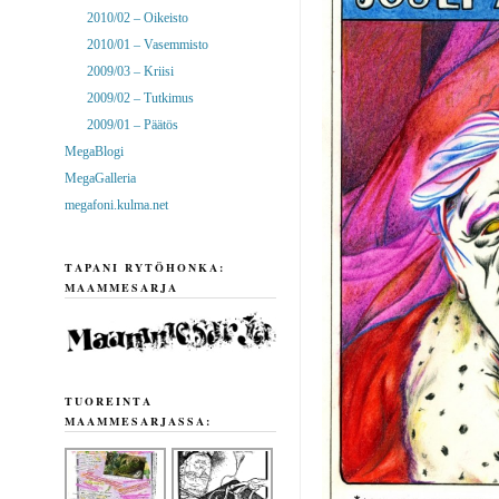
2010/02 – Oikeisto
2010/01 – Vasemmisto
2009/03 – Kriisi
2009/02 – Tutkimus
2009/01 – Päätös
MegaBlogi
MegaGalleria
megafoni.kulma.net
TAPANI RYTÖHONKA:
MAAMMESARJA
TUOREINTA
MAAMMESARJASSA: