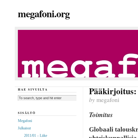
megafoni.org
Pääkirjoitus:
HAE SIVUILTA
by
megafoni
Toimitus
SISÄLTÖ
Megafoni
Globaali talouskr
Julkaisut
2011/01 – Liike
yhteiskunnallisia