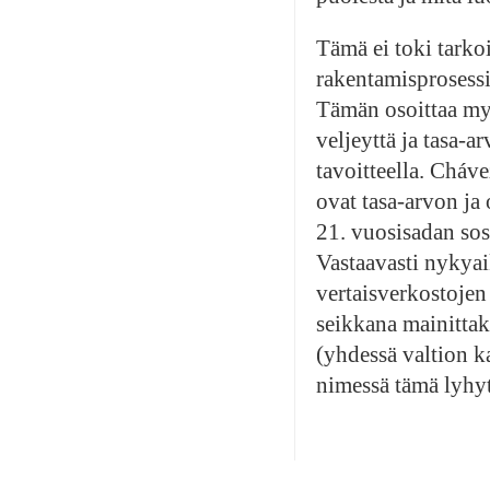
Tämä ei toki tarkoit
rakentamisprosessi
Tämän osoittaa myö
veljeyttä ja tasa-
tavoitteella. Cháve
ovat tasa-arvon ja 
21. vuosisadan sosi
Vastaavasti nykyaik
vertaisverkostojen
seikkana mainittak
(yhdessä valtion k
nimessä tämä lyhyt 