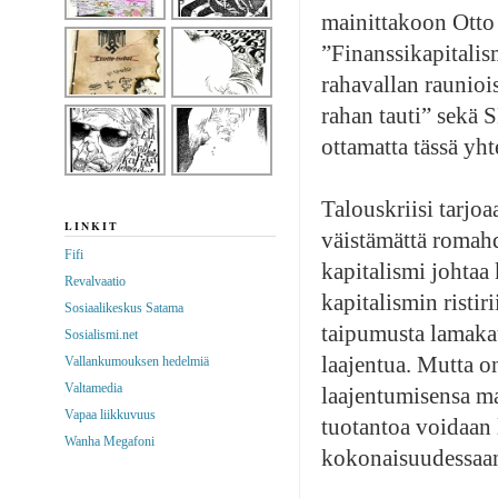
mainittakoon Otto
”Finanssikapitali
rahavallan raunioi
rahan tauti” sekä 
ottamatta tässä yht
Talouskriisi tarjo
LINKIT
väistämättä romahd
Fifi
kapitalismi johtaa
Revalvaatio
kapitalismin ristiri
Sosiaalikeskus Satama
taipumusta lamakau
Sosialismi.net
laajentua. Mutta on
Vallankumouksen hedelmiä
Valtamedia
laajentumisensa ma
Vapaa liikkuvuus
tuotantoa voidaan
Wanha Megafoni
kokonaisuudessaa