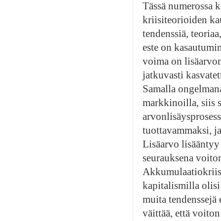
Tässä numerossa k
kriisiteorioiden k
tendenssiä, teori
este on kasautumine
voima on lisäarvon
jatkuvasti kasvatet
Samalla ongelmana 
markkinoilla, siis
arvonlisäysprosess
tuottavammaksi, ja
Lisäarvo lisäänty
seurauksena voiton
Akkumulaatiokriisiä
kapitalismilla oli
muita tendenssejä e
väittää, että voit