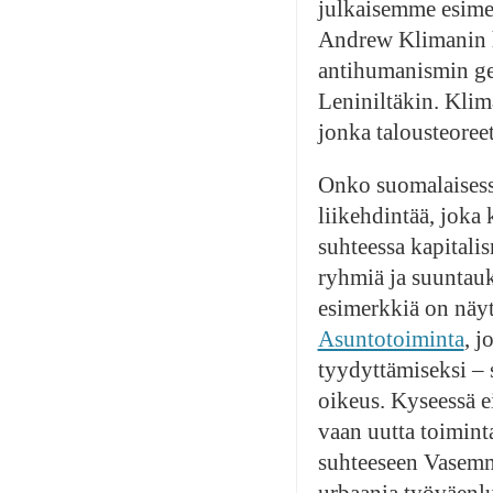
julkaisemme esimer
Andrew Klimanin h
antihumanismin gee
Leniniltäkin. Klim
jonka talousteoree
Onko suomalaisessa
liikehdintää, joka 
suhteessa kapitalis
ryhmiä ja suuntauk
esimerkkiä on näy
Asuntotoiminta
, j
tyydyttämiseksi – s
oikeus. Kyseessä ei
vaan uutta toimin
suhteeseen Vasemmi
urbaania työväenlu