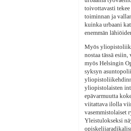
toivottavasti tekee
toiminnan ja valla
kuinka urbaani kat
enemmän lähiöiden 
Myös yliopistoliik
nostaa tässä esiin,
myös Helsingin Opi
syksyn asuntopoliit
yliopistoliikehdinn
yliopistolaisten i
epävarmuutta koke
viitattava ilolla v
vasemmistolaiset r
Yleistulokseksi nä
opiskelijaradikali