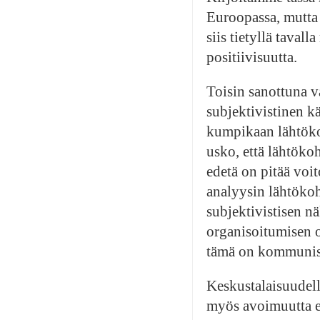
Euroopassa, mutta n
siis tietyllä taval
positiivisuutta.
Toisin sanottuna va
subjektivistinen kä
kumpikaan lähtöko
usko, että lähtöko
edetä on pitää voi
analyysin lähtökoht
subjektivistisen n
organisoitumisen ol
tämä on kommunisti
Keskustalaisuudell
myös avoimuutta er