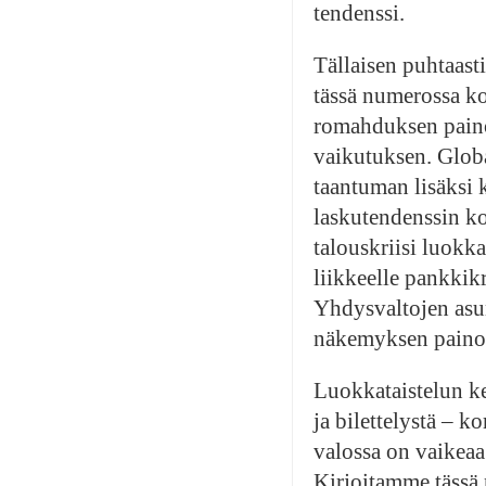
tendenssi.
Tällaisen puhtaast
tässä numerossa ko
romahduksen paino
vaikutuksen. Globaa
taantuman lisäksi
laskutendenssin ko
talouskriisi luokkat
liikkeelle pankkikr
Yhdysvaltojen asun
näkemyksen paino
Luokkataistelun k
ja bilettelystä – 
valossa on vaikeaa
Kirjoitamme tässä 