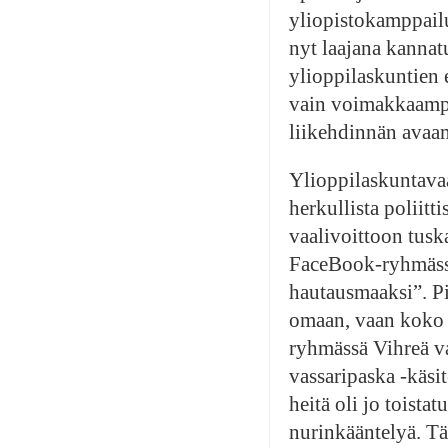
yliopistokamppailu
nyt laajana kannat
ylioppilaskuntien 
vain voimakkaampa
liikehdinnän avaam
Ylioppilaskuntavaa
herkullista poliit
vaalivoittoon tus
FaceBook-ryhmässä 
hautausmaaksi”. Pi
omaan, vaan koko 
ryhmässä Vihreä vas
vassaripaska -käs
heitä oli jo toista
nurinkääntelyä. Tä