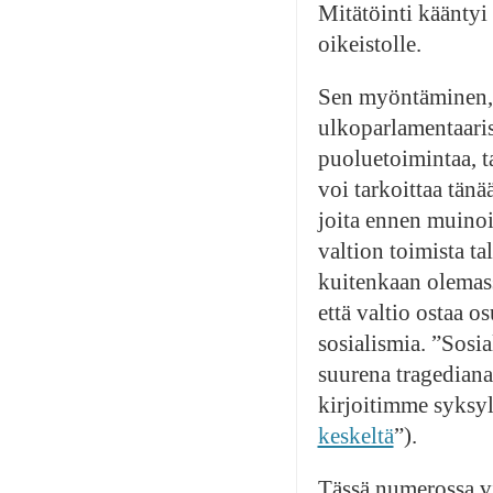
Mitätöinti käänty
oikeistolle.
Sen myöntäminen, e
ulkoparlamentaaris
puoluetoimintaa, ta
voi tarkoittaa tänä
joita ennen muinoi
valtion toimista ta
kuitenkaan olemass
että valtio ostaa o
sosialismia. ”Sosi
suurena tragediana,
kirjoitimme syksyl
keskeltä
”).
Tässä numerossa v