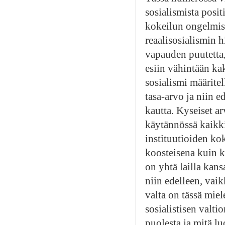
sosialismista posit
kokeilun ongelmista
reaalisosialismin h
vapauden puutetta, 
esiin vähintään kak
sosialismi määrite
tasa-arvo ja niin e
kautta. Kyseiset a
käytännössä kaikki.
instituutioiden ko
koosteisena kuin kap
on yhtä lailla kans
niin edelleen, vai
valta on tässä miel
sosialistisen valt
puolesta ja mitä lu