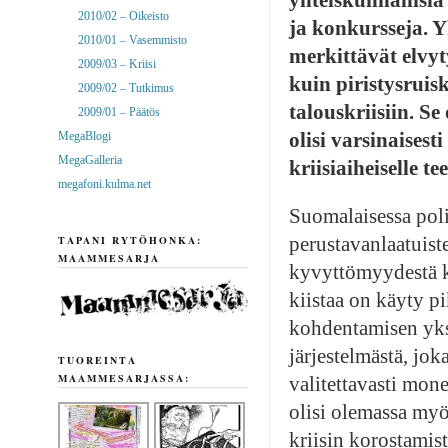
2010/02 – Oikeisto
ja konkursseja. Y
2010/01 – Vasemmisto
merkittävät elvyt
2009/03 – Kriisi
kuin piristysrui
2009/02 – Tutkimus
talouskriisiin. S
2009/01 – Päätös
olisi varsinaisest
MegaBlogi
MegaGalleria
kriisiaiheiselle 
megafoni.kulma.net
Suomalaisessa polit
perustavanlaatuist
TAPANI RYTÖHONKA:
MAAMMESARJA
kyvyttömyydestä käy
kiistaa on käyty 
kohdentamisen yksi
järjestelmästä, jok
TUOREINTA
MAAMMESARJASSA:
valitettavasti mo
olisi olemassa myös
kriisin korostamis