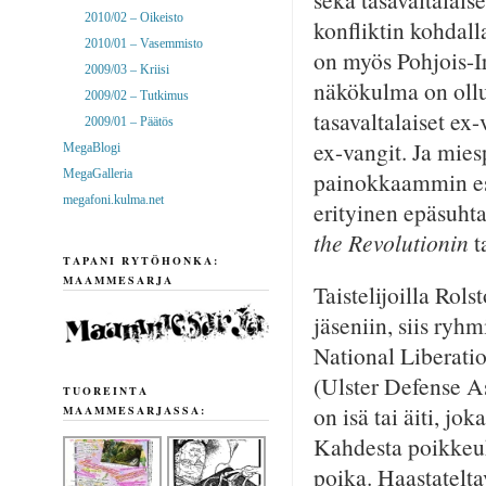
2010/02 – Oikeisto
konfliktin kohdall
2010/01 – Vasemmisto
on myös Pohjois-Ir
2009/03 – Kriisi
näkökulma on ollu
2009/02 – Tutkimus
tasavaltalaiset ex
2009/01 – Päätös
ex-vangit. Ja mies
MegaBlogi
MegaGalleria
painokkaammin esi
megafoni.kulma.net
erityinen epäsuhta
the Revolutionin
t
TAPANI RYTÖHONKA:
MAAMMESARJA
Taistelijoilla Rols
jäseniin, siis ryh
National Liberati
(Ulster Defense As
TUOREINTA
on isä tai äiti, jo
MAAMMESARJASSA:
Kahdesta poikkeu
poika. Haastatelta