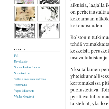
aikuisia, laajalla
on perhetaustaltaa
kokoamaan näkökul
kokonaisuuden.
Rolstonin tutkimus 
tehdä voimakkaita 
keskeisiä peruskok
LINKIT
tasavaltalaisten ja 
Fifi
Revalvaatio
Yksi tällainen per
Sosiaalikeskus Satama
Sosialismi.net
yhteiskunnallisessa
Vallankumouksen hedelmiä
kertomuksissa pitk
Valtamedia
puolustettava. Toi
Vapaa liikkuvuus
pyrittävä tuhoamaa
Wanha Megafoni
taistelijat, yksilö e