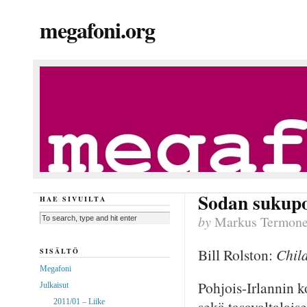
megafoni.org
Sodan sukupo
HAE SIVUILTA
by
Markus Termon
Bill Rolston:
Child
SISÄLTÖ
Megafoni
Pohjois-Irlannin ko
Julkaisut
2011/01 – Liike
sekä tasavaltalaise