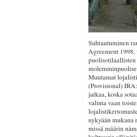
Suhtautuminen rau
Agreement 1998, v
puolisotilaalliste
molemminpuolisest
Muutamat lojalisti
(Provisional) IRA:n
jatkaa, koska sota
valinta vaan toist
lojalistikertomust
nykyään mukana ra
missä määrin nämä 
kulttuurin ylläpit