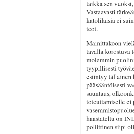
taikka sen vuoksi,
Vastaavasti tärkeä
katolilaisia ei su
teot.
Mainittakoon viel
tavalla korostuva 
molemmin puolin: o
tyypillisesti työv
esiintyy tällainen
pääsääntöisesti va
suuntaus, olkoonkin
toteuttamiselle ei 
vasemmistopuolue.
haastateltu on IN
poliittinen siipi o