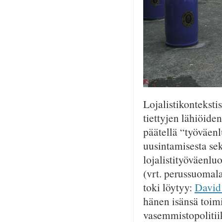
Lojalistikonteksti
tiettyjen lähiöide
päätellä “työväen
uusintamisesta se
lojalistityöväenlu
(vrt. perussuomala
toki löytyy:
David
hänen isänsä toimi
vasemmistopolitiik