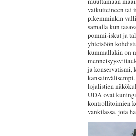
muuttamaan maailm
vaikutteineen tai i
pikemminkin vallit
samalla kun tasaval
pommi-iskut ja ta
yhteisöön kohdistu
kummallakin on mar
menneisyysviitauk
ja konservatismi, 
kansainvälisempi. T
lojalistien näköku
UDA ovat kuningas
kontrollitoimien k
vankilassa, jota h