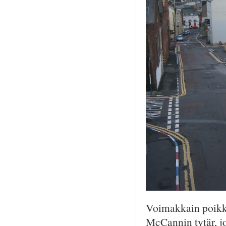
Voimakkain poikk
McCannin tytär, j