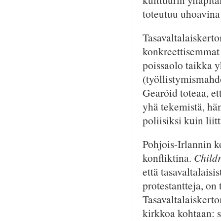
toteutuu uhoavina 
Tasavaltalaiskert
konkreettisemmat p
poissaolo taikka 
(työllistymismahd
Gearóid toteaa, et
yhä tekemistä, h
poliisiksi kuin li
Pohjois-Irlannin k
konfliktina.
Childr
että tasavaltalaisi
protestantteja, on t
Tasavaltalaiskertom
kirkkoa kohtaan: 