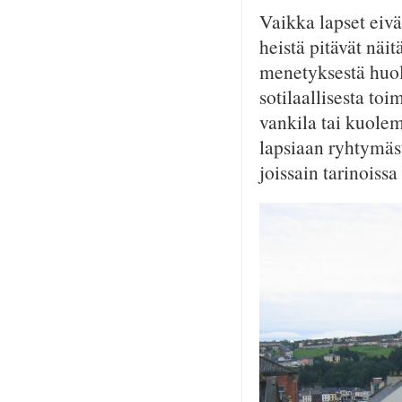
Vaikka lapset eivä
heistä pitävät näi
menetyksestä huolim
sotilaallisesta to
vankila tai kuolem
lapsiaan ryhtymäst
joissain tarinoissa