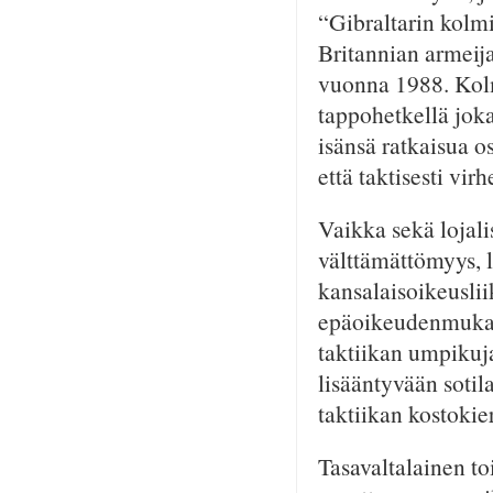
“Gibraltarin kolm
Britannian armeija
vuonna 1988. Kolm
tappohetkellä joka
isänsä ratkaisua os
että taktisesti vir
Vaikka sekä lojali
välttämättömyys, l
kansalaisoikeusli
epäoikeudenmukais
taktiikan umpikuj
lisääntyvään sotil
taktiikan kostokie
Tasavaltalainen t