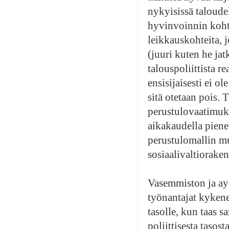
nykyisissä taloudel
hyvinvoinnin kohte
leikkauskohteita, j
(juuri kuten he jat
talouspoliittista re
ensisijaisesti ei ol
sitä otetaan pois. 
perustulovaatimuk
aikakaudella pien
perustulomallin muk
sosiaalivaltioraken
Vasemmiston ja ay-l
työnantajat kykenev
tasolle, kun taas 
poliittisesta tasos