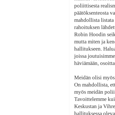
poliittisesta realis
päätöksenteosta vai
mahdollista listat
rahoituksen lähdett
Robin Hoodin seikk
mutta miten ja ken
hallitukseen. Halua
joissa joutuisimme
häviämään, osoitta
Meidän olisi myös 
On mahdollista, et
myös meidän poliit
Tavoittelemme kuit
Keskustan ja Vihre
hallituksessa olev