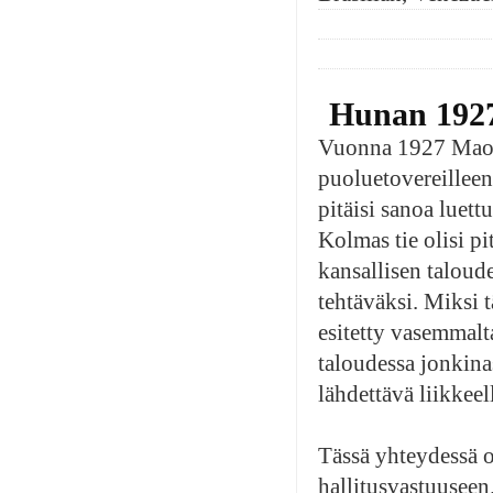
Hunan 192
Vuonna 1927 Mao t
puoluetovereilleen
pitäisi sanoa luet
Kolmas tie olisi p
kansallisen taloud
tehtäväksi. Miksi 
esitetty vasemmalt
taloudessa jonkin
lähdettävä liikkee
Tässä yhteydessä 
hallitusvastuuseen