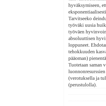
hyväksymiseen, ett
eksponentiaalisest
Tarvitseeko deind
työväki uusia hui
työväen hyvinvoinn
absoluuttisen hyvi
loppuneet. Ehdotam
tehokkuuden kasvat
pääoman) pienentäm
Tuotetaan saman v
luonnonresurssien
(verotuksella ja tu
(perustulolla).