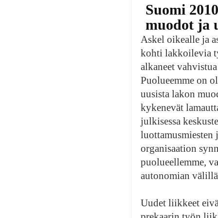
Suomi 2010
muodot ja 
Askel oikealle ja 
kohti lakkoilevia t
alkaneet vahvistua
Puolueemme on ollu
uusista lakon muodo
kykenevät lamautta
julkisessa keskust
luottamusmiesten j
organisaation synn
puolueellemme, vaa
autonomian välillä
Uudet liikkeet eivä
prekaarin työn liik