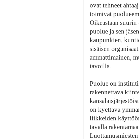
ovat tehneet ahtaaj
toimivat puolueemm
Oikeastaan suurin 
puolue ja sen jäse
kaupunkien, kuntie
sisäisen organisaa
ammattimainen, mu
tavoilla.
Puolue on institut
rakennettava kiint
kansalaisjärjestöis
on kyettävä ymmär
liikkeiden käyttöö
tavalla rakentamaa
Luottamusmiesten ja