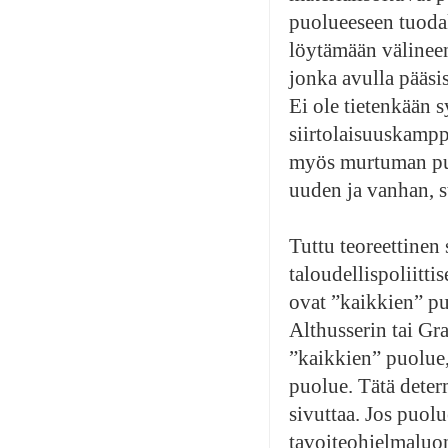
puolueeseen tuodak
löytämään välineen,
jonka avulla pääsis
Ei ole tietenkään s
siirtolaisuuskampp
myös murtuman pu
uuden ja vanhan, st
Tuttu teoreettinen 
taloudellispoliitt
ovat ”kaikkien” pu
Althusserin tai Gr
”kaikkien” puolue,
puolue. Tätä deter
sivuttaa. Jos puolu
tavoiteohjelmaluon