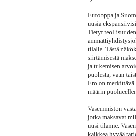
Eurooppa ja Suomi 
uusia ekspansiivis
Tietyt teollisuude
ammattiyhdistysjoht
tilalle. Tästä näk
siirtämisestä maks
ja tukemisen arvois
puolesta, vaan tai
Ero on merkittävä.
määrin puolueell
Vasemmiston vastaus
jotka maksavat mil
uusi tilanne. Vasem
kaikkea hyvää tarj