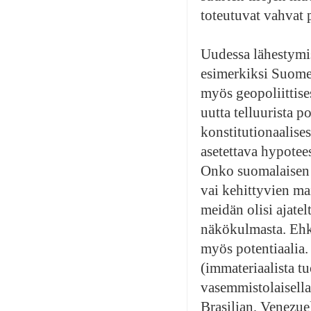
toteutuvat vahvat 
Uudessa lähestymis
esimerkiksi Suomes
myös geopoliittises
uutta telluurista p
konstitutionaalises
asetettava hypotees
Onko suomalaisen p
vai kehittyvien ma
meidän olisi ajate
näkökulmasta. Ehkä 
myös potentiaalia.
(immateriaalista t
vasemmistolaisell
Brasilian, Venezue