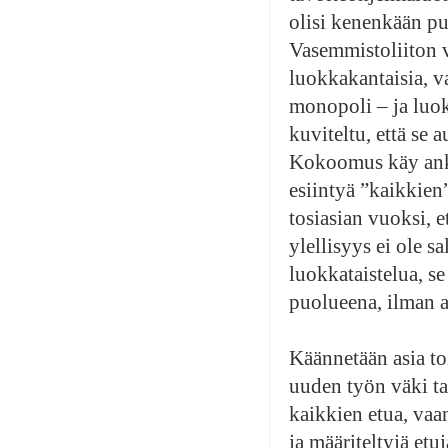
olisi kenenkään puo
Vasemmistoliiton v
luokkakantaisia, v
monopoli – ja luokk
kuviteltu, että se 
Kokoomus käy anka
esiintyä ”kaikkien”
tosiasian vuoksi, e
ylellisyys ei ole s
luokkataistelua, s
puolueena, ilman an
Käännetään asia to
uuden työn väki tar
kaikkien etua, vaa
ja määriteltyjä etu