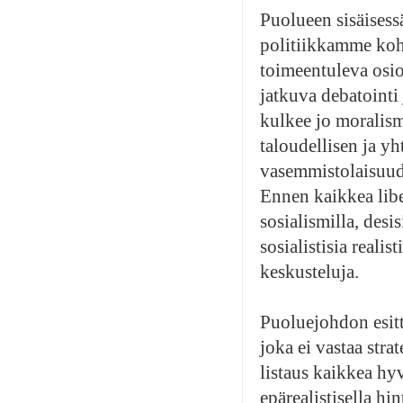
Puolueen sisäisessä
politiikkamme koh
toimeentuleva osio
jatkuva debatointi 
kulkee jo moralism
taloudellisen ja y
vasemmistolaisuude
Ennen kaikkea lib
sosialismilla, desi
sosialistisia reali
keskusteluja.
Puoluejohdon esitt
joka ei vastaa stra
listaus kaikkea hyv
epärealistisella hi