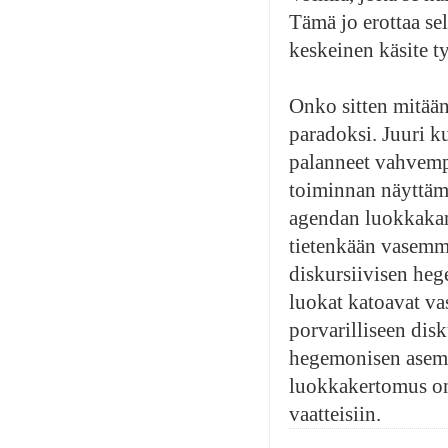
Tämä jo erottaa se
keskeinen käsite t
Onko sitten mitään
paradoksi. Juuri k
palanneet vahvempi
toiminnan näyttämöl
agendan luokkakan
tietenkään vasemma
diskursiivisen heg
luokat katoavat va
porvarilliseen dis
hegemonisen aseman
luokkakertomus on 
vaatteisiin.