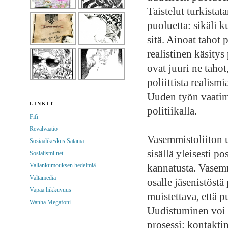
Taistelut turkistat
puoluetta: sikäli 
sitä. Ainoat tahot 
realistinen käsitys
ovat juuri ne tahot
poliittista realism
Uuden työn vaatimu
LINKIT
politiikalla.
Fifi
Revalvaatio
Vasemmistoliiton 
Sosiaalikeskus Satama
sisällä yleisesti p
Sosialismi.net
Vallankumouksen hedelmiä
kannatusta. Vasemm
Valtamedia
osalle jäsenistöstä
Vapaa liikkuvuus
muistettava, että 
Wanha Megafoni
Uudistuminen voi 
prosessi: kontakti