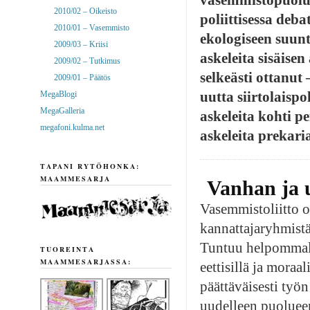
2010/02 – Oikeisto
poliittisessa deba
2010/01 – Vasemmisto
ekologiseen suunt
2009/03 – Kriisi
askeleita sisäise
2009/02 – Tutkimus
selkeästi ottanut 
2009/01 – Päätös
uutta siirtolaispo
MegaBlogi
MegaGalleria
askeleita kohti p
megafoni.kulma.net
askeleita prekari
TAPANI RYTÖHONKA:
MAAMMESARJA
Vanhan ja 
Vasemmistoliitto o
kannattajaryhmistä,
Tuntuu helpommalta 
TUOREINTA
MAAMMESARJASSA:
eettisillä ja moraal
päättäväisesti työ
uudelleen puolueen