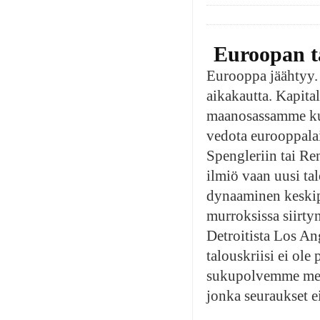
Euroopan t
Eurooppa jäähtyy.
aikakautta. Kapit
maanosassamme kulu
vedota eurooppalai
Spengleriin tai Re
ilmiö vaan uusi ta
dynaaminen keskipi
murroksissa siirty
Detroitista Los An
talouskriisi ei ole
sukupolvemme merki
jonka seuraukset ei