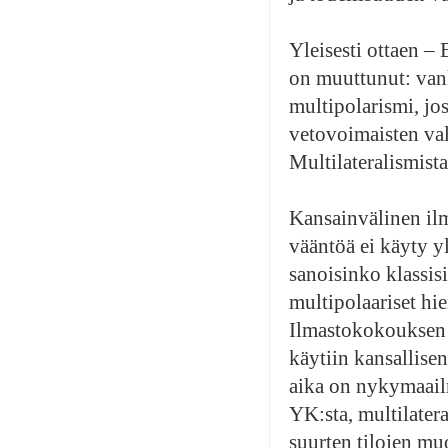
Yleisesti ottaen –
on muuttunut: vanh
multipolarismi, jos
vetovoimaisten val
Multilateralismist
Kansainvälinen ilm
vääntöä ei käyty y
sanoisinko klassisi
multipolaariset hie
Ilmastokokouksen v
käytiin kansallise
aika on nykymaailm
YK:sta, multilatera
suurten tilojen mu