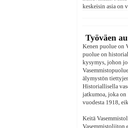
keskeisin asia on 
Työväen au
Kenen puolue on V
puolue on histori
kysymys, johon jos
Vasemmistopuolue o
älymystön tiettyje
Historiallisella v
jatkumoa, joka on
vuodesta 1918, ei
Keitä Vasemmistoli
Vasemmistoliiton e