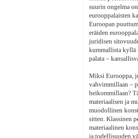
suurin ongelma on 
eurooppalaisten kan
Euroopan puuttumi
eräiden eurooppala
juridisen sitovuu
kummallista kyllä –
palata – kansallis
Miksi Eurooppa, juu
vahvimmillaan – pr
heikommillaan? Täs
materiaalisen ja m
muodollinen konstit
sitten. Klassinen 
materiaalinen kons
ja todellisuuden vä