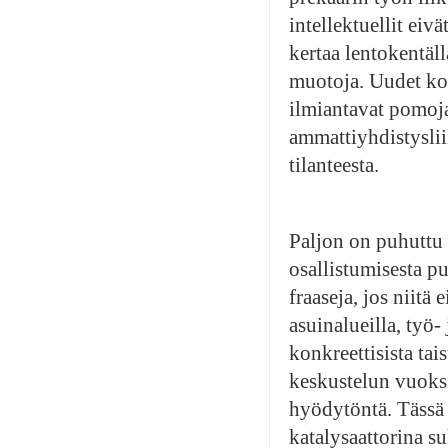
intellektuellit eiv
kertaa lentokentäll
muotoja. Uudet kon
ilmiantavat pomoja 
ammattiyhdistyslii
tilanteesta.
Paljon on puhuttu 
osallistumisesta p
fraaseja, jos niitä 
asuinalueilla, työ-
konkreettisista ta
keskustelun vuoksi
hyödytöntä. Tässä 
katalysaattorina su