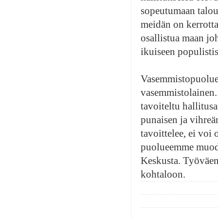
sopeutumaan taloude
meidän on kerrotta
osallistua maan j
ikuiseen populisti
Vasemmistopuolueen
vasemmistolainen. 
tavoiteltu hallitu
punaisen ja vihreän
tavoittelee, ei vo
puolueemme muodos
Keskusta. Työväen 
kohtaloon.