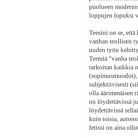
puolueen moderniso
loppujen lopuksi 
Teesini on se, että
vanhan teollisen ty
uuden työn kehitty
Termiä ”vanha teoll
tarkoitan kaikkia n
(sopimusmuodot), uu
subjektiivisesti (s
olla äärimmäisen 
on löydettävissä j
löydettävissä sell
kuin toisia, auton
fetissi on aina ol