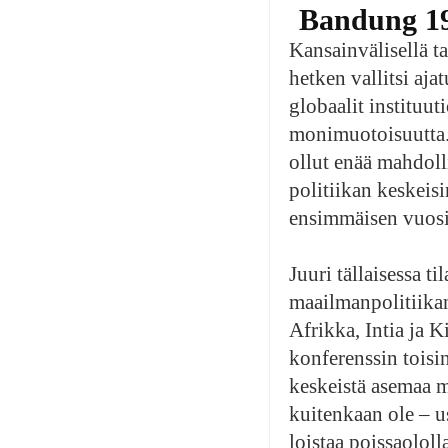
Bandung 1
Kansainvälisellä t
hetken vallitsi aja
globaalit instituu
monimuotoisuutta. 
ollut enää mahdoll
politiikan keskeis
ensimmäisen vuosik
Juuri tällaisessa ti
maailmanpolitiikan
Afrikka, Intia ja
konferenssin toisi
keskeistä asemaa m
kuitenkaan ole – u
loistaa poissaololl