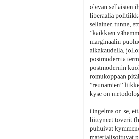
olevan sellaisten i
liberaalia politiik
sellainen tunne, e
”kaikkien vähemmi
marginaalin puolu
aikakaudella, joll
postmodernia term
postmodernin kuole
romukoppaan pitäisi
”reunamien” liikkei
kyse on metodologi
Ongelma on se, ett
liittyneet toverit 
puhuivat kymmenen 
materialisoituvat p