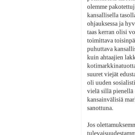
olemme pakotettuja 
kansallisella tasol
ohjauksessa ja hyv
taas kerran olisi v
toimittava toisinpä
puhuttava kansallis
kuin ahtaajien lak
kotimarkkinatuottaj
suuret viejät edus
oli uuden sosialis
vielä sillä pienell
kansainvälisiä mar
sanottuna.
Jos olettamuksemme
tulevaisuudestamme