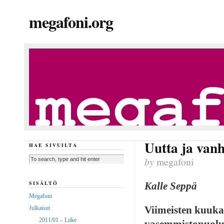
megafoni.org
Uutta ja van
HAE SIVUILTA
by
megafoni
SISÄLTÖ
Kalle Seppä
Megafoni
Viimeisten kuuka
Julkaisut
2011/01 – Liike
vasemmistopuolu