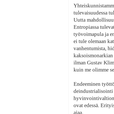
Yhteiskunnistamme
tulevaisuudessa tu
Uutta mahdollisuutt
Entropiassa tulevat
työvoimapula ja en
ei tule olemaan kat
vanhentumista, hid
kaksoismonarkian 
ilman Gustav Klim
kuin me olimme se
Endeeminen työttö
deindustrialisointi 
hyvinvointivaltion 
ovat edessä. Erityi
ajaa.