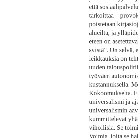
että sosiaalipalvel
tarkoittaa – provok
poistetaan kirjasto
alueilta, ja ylläpi
eteen on asetettav
syistä”. On selvä, e
leikkauksia on teh
uuden talouspolitii
työväen autonomist
kustannuksella. Me
Kokoomukselta. Eri
universalismi ja a
universalismin aav
kummittelevat yhä
vihollisia. Se toimi
Voimia, joita se ha