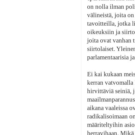
on nolla ilman polii
välineistä, joita o
tavoitteilla, jotka
oikeuksiin ja siirt
joita ovat vanhan t
siirtolaiset. Yleine
parlamentaarisia j
Ei kai kukaan meis
kerran vatvomalla h
hirvittäviä seiniä,
maailmanparannusk
aikana vaaleissa o
radikalisoimaan om
määriteltyihin asi
herravihaan. Mikä