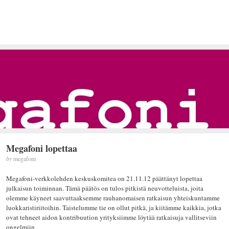
Megafoni lopettaa
by
megafoni
Megafoni-verkkolehden keskuskomitea on 21.11.12 päättänyt lopettaa
julkaisun toiminnan. Tämä päätös on tulos pitkistä neuvotteluista, joita
olemme käyneet saavuttaaksemme rauhanomaisen ratkaisun yhteiskuntamme
luokkaristiriitoihin. Taistelumme tie on ollut pitkä, ja kiitämme kaikkia, jotka
ovat tehneet aidon kontribuution yrityksiimme löytää ratkaisuja vallitseviin
ongelmiin.