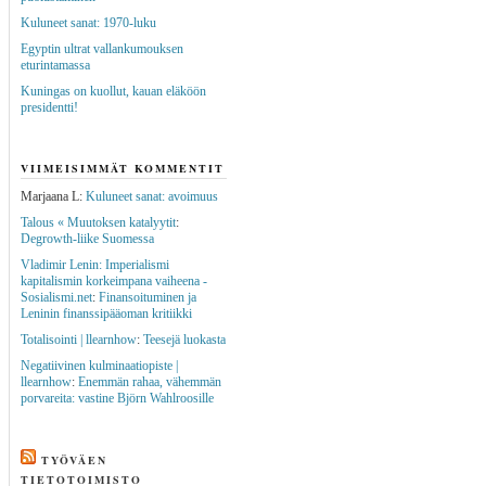
Kuluneet sanat: 1970-luku
Egyptin ultrat vallankumouksen
eturintamassa
Kuningas on kuollut, kauan eläköön
presidentti!
VIIMEISIMMÄT KOMMENTIT
Marjaana L
:
Kuluneet sanat: avoimuus
Talous « Muutoksen katalyytit
:
Degrowth-liike Suomessa
Vladimir Lenin: Imperialismi
kapitalismin korkeimpana vaiheena -
Sosialismi.net
:
Finansoituminen ja
Leninin finanssipääoman kritiikki
Totalisointi | llearnhow
:
Teesejä luokasta
Negatiivinen kulminaatiopiste |
llearnhow
:
Enemmän rahaa, vähemmän
porvareita: vastine Björn Wahlroosille
TYÖVÄEN
TIETOTOIMISTO