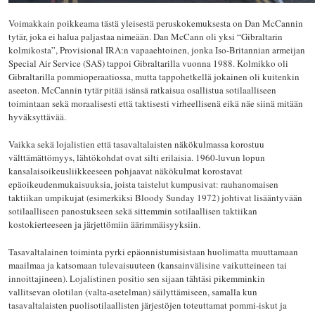
Voimakkain poikkeama tästä yleisestä peruskokemuksesta on Dan McCannin
tytär, joka ei halua paljastaa nimeään. Dan McCann oli yksi “Gibraltarin
kolmikosta”, Provisional IRA:n vapaaehtoinen, jonka Iso-Britannian armeijan
Special Air Service (SAS) tappoi Gibraltarilla vuonna 1988. Kolmikko oli
Gibraltarilla pommioperaatiossa, mutta tappohetkellä jokainen oli kuitenkin
aseeton. McCannin tytär pitää isänsä ratkaisua osallistua sotilaalliseen
toimintaan sekä moraalisesti että taktisesti virheellisenä eikä näe siinä mitään
hyväksyttävää.
Vaikka sekä lojalistien että tasavaltalaisten näkökulmassa korostuu
välttämättömyys, lähtökohdat ovat silti erilaisia. 1960-luvun lopun
kansalaisoikeusliikkeeseen pohjaavat näkökulmat korostavat
epäoikeudenmukaisuuksia, joista taistelut kumpusivat: rauhanomaisen
taktiikan umpikujat (esimerkiksi Bloody Sunday 1972) johtivat lisääntyvään
sotilaalliseen panostukseen sekä sittemmin sotilaallisen taktiikan
kostokierteeseen ja järjettömiin äärimmäisyyksiin.
Tasavaltalainen toiminta pyrki epäonnistumisistaan huolimatta muuttamaan
maailmaa ja katsomaan tulevaisuuteen (kansainvälisine vaikutteineen tai
innoittajineen). Lojalistinen positio sen sijaan tähtäsi pikemminkin
vallitsevan olotilan (valta-asetelman) säilyttämiseen, samalla kun
tasavaltalaisten puolisotilaallisten järjestöjen toteuttamat pommi-iskut ja