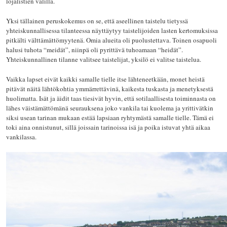
lojalistien välillä.
Yksi tällainen peruskokemus on se, että aseellinen taistelu tietyssä
yhteiskunnallisessa tilanteessa näyttäytyy taistelijoiden lasten kertomuksissa
pitkälti välttämättömyytenä. Omia alueita oli puolustettava. Toinen osapuoli
halusi tuhota “meidät”, niinpä oli pyrittävä tuhoamaan “heidät”.
Yhteiskunnallinen tilanne valitsee taistelijat, yksilö ei valitse taistelua.
Vaikka lapset eivät kaikki samalle tielle itse lähteneetkään, monet heistä
pitävät näitä lähtökohtia ymmärrettävinä, kaikesta tuskasta ja menetyksestä
huolimatta. Isät ja äidit taas tiesivät hyvin, että sotilaallisesta toiminnasta on
lähes väistämättömänä seurauksena joko vankila tai kuolema ja yrittivätkin
siksi usean tarinan mukaan estää lapsiaan ryhtymästä samalle tielle. Tämä ei
toki aina onnistunut, sillä joissain tarinoissa isä ja poika istuvat yhtä aikaa
vankilassa.