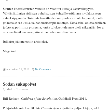
Suurten koettelemusten varrella on vaadittu kuria ja kärsivällisyyttä.
Välttämättömien sisäisten puhdistusten kohteille esitämme myöhästyneen
anteeksipyynnön. Toiminta tavoitteidemme puolesta ei ole loppunut, mutta
jatkossa se saa uusia, rauhanomaisempia muotoja. Tämä askel on osa edelleen
jatkuvaa poliittista prosessia, jonka tulokset tulemme vielä näkemään. Jos ei
omana elinaikanamme, niin sitten lastemme elinaikana.
Julkaisu jää internetiin arkistoksi.
Megafoni
marraskuu 21, 2012
No Comments
Sodan sukupolvet
by
Markus Termonen
Bill Rolston:
Children of the Revolution
. Guildhall Press 2011.
Pohjois-Irlannin konfliktista (
Troubles
) on kirjoitettu paljon kirjoja, sekä