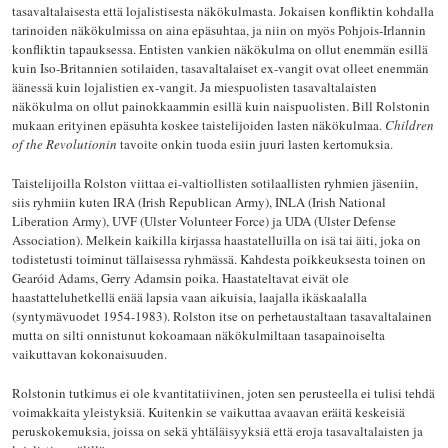
tasavaltalaisesta että lojalistisesta näkökulmasta. Jokaisen konfliktin kohdalla
tarinoiden näkökulmissa on aina epäsuhtaa, ja niin on myös Pohjois-Irlannin
konfliktin tapauksessa. Entisten vankien näkökulma on ollut enemmän esillä
kuin Iso-Britannien sotilaiden, tasavaltalaiset ex-vangit ovat olleet enemmän
äänessä kuin lojalistien ex-vangit. Ja miespuolisten tasavaltalaisten
näkökulma on ollut painokkaammin esillä kuin naispuolisten. Bill Rolstonin
mukaan erityinen epäsuhta koskee taistelijoiden lasten näkökulmaa.
Children
of the Revolutionin
tavoite onkin tuoda esiin juuri lasten kertomuksia.
Taistelijoilla Rolston viittaa ei-valtiollisten sotilaallisten ryhmien jäseniin,
siis ryhmiin kuten IRA (Irish Republican Army), INLA (Irish National
Liberation Army), UVF (Ulster Volunteer Force) ja UDA (Ulster Defense
Association). Melkein kaikilla kirjassa haastatelluilla on isä tai äiti, joka on
todistetusti toiminut tällaisessa ryhmässä. Kahdesta poikkeuksesta toinen on
Gearóid Adams, Gerry Adamsin poika. Haastateltavat eivät ole
haastatteluhetkellä enää lapsia vaan aikuisia, laajalla ikäskaalalla
(syntymävuodet 1954-1983). Rolston itse on perhetaustaltaan tasavaltalainen
mutta on silti onnistunut kokoamaan näkökulmiltaan tasapainoiselta
vaikuttavan kokonaisuuden.
Rolstonin tutkimus ei ole kvantitatiivinen, joten sen perusteella ei tulisi tehdä
voimakkaita yleistyksiä. Kuitenkin se vaikuttaa avaavan eräitä keskeisiä
peruskokemuksia, joissa on sekä yhtäläisyyksiä että eroja tasavaltalaisten ja