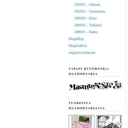
2010/02 – Oikeisto
2010/01 – Vasemmisto
2009/03 – Kriisi
2009/02 – Tutkimus
2009/01 – Päätös
MegaBlogi
MegaGalleria
megafoni.kulma.net
TAPANI RYTÖHONKA:
MAAMMESARJA
TUOREINTA
MAAMMESARJASSA: