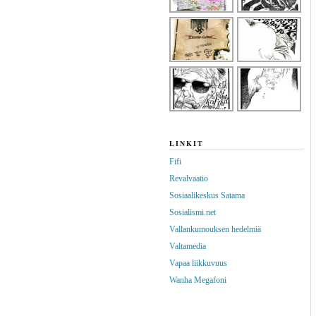
LINKIT
Fifi
Revalvaatio
Sosiaalikeskus Satama
Sosialismi.net
Vallankumouksen hedelmiä
Valtamedia
Vapaa liikkuvuus
Wanha Megafoni