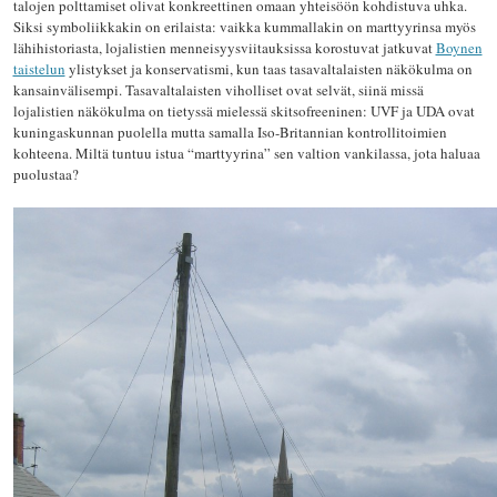
talojen polttamiset olivat konkreettinen omaan yhteisöön kohdistuva uhka.
Siksi symboliikkakin on erilaista: vaikka kummallakin on marttyyrinsa myös
lähihistoriasta, lojalistien menneisyysviitauksissa korostuvat jatkuvat
Boynen
taistelun
ylistykset ja konservatismi, kun taas tasavaltalaisten näkökulma on
kansainvälisempi. Tasavaltalaisten viholliset ovat selvät, siinä missä
lojalistien näkökulma on tietyssä mielessä skitsofreeninen: UVF ja UDA ovat
kuningaskunnan puolella mutta samalla Iso-Britannian kontrollitoimien
kohteena. Miltä tuntuu istua “marttyyrina” sen valtion vankilassa, jota haluaa
puolustaa?