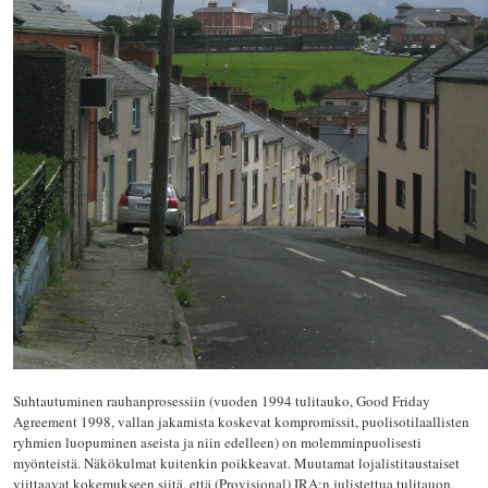
Suhtautuminen rauhanprosessiin (vuoden 1994 tulitauko, Good Friday
Agreement 1998, vallan jakamista koskevat kompromissit, puolisotilaallisten
ryhmien luopuminen aseista ja niin edelleen) on molemminpuolisesti
myönteistä. Näkökulmat kuitenkin poikkeavat. Muutamat lojalistitaustaiset
viittaavat kokemukseen siitä, että (Provisional) IRA:n julistettua tulitauon,