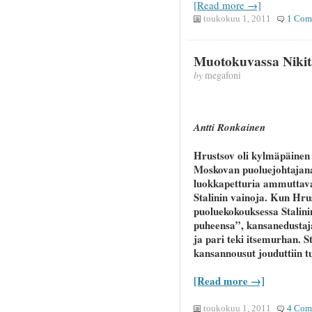
[Read more →]
toukokuu 1, 2011
1 Com
Muotokuvassa Nikit
by
megafoni
Antti Ronkainen
Hrustsov oli kylmäpäinen 
Moskovan puoluejohtajana 
luokkapetturia ammuttavak
Stalinin vainoja. Kun Hru
puoluekokouksessa Stalinin
puheensa”, kansanedustaja
ja pari teki itsemurhan. S
kansannousut jouduttiin t
[Read more →]
toukokuu 1, 2011
4 Com