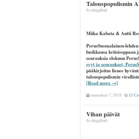
Talouspopulismin 
by
megafoni
Miika Kabata & Antti Ro
PerusSuomalainen-lehden 
lusikkansa kriisisoppaan ja
seurauksia elokuun Perus
syyt ja seuraukset, Peru
pääkirjoitus lienee hyvä
talouspopulismin virallis
[Read more →]
marraskuu 7, 2010
11 C
Vihan päivät
by
megafoni