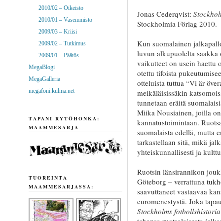
2010/02 – Oikeisto
Jonas Cederqvist:
Stockhol
2010/01 – Vasemmisto
Stockholmia Förlag 2010.
2009/03 – Kriisi
Kun suomalainen jalkapall
2009/02 – Tutkimus
luvun alkupuolelta saakka o
2009/01 – Päätös
vaikutteet on usein haettu
MegaBlogi
otettu tifoista pukeutumise
MegaGalleria
otteluista tuttua “Vi är öve
megafoni.kulma.net
meikäläisissäkin katsomois
tunnetaan eräitä suomalais
Miika Nousiainen, joilla on
TAPANI RYTÖHONKA:
kannatustoimintaan. Ruotsa
MAAMMESARJA
suomalaista edellä, mutta 
tarkastellaan sitä, mikä ja
yhteiskunnallisesti ja kulttu
Ruotsin länsirannikon joukk
TUOREINTA
Göteborg – verrattuna tukh
MAAMMESARJASSA:
saavuttaneet vastaavaa kans
euromenestystä. Joka tapau
Stockholms fotbollshistori
tahansa ruotsalaisesta jalkap