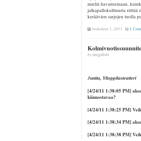
mieliä havaitsemaan, kuinka
jalkapallokulttuuria riit
keräävien sarjojen tuolla p
toukokuu 1, 2011
1 Com
Kolmivuotissuunnite
by
megafoni
Juntta, Ylioppilasteatteri
[4/24/11 1:38:05 PM] aksep
kiinnostavaa?
[4/24/11 1:38:25 PM] Vei
[4/24/11 1:38:34 PM] aks
[4/24/11 1:38:38 PM] Veik