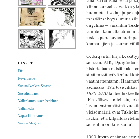
kiinnostuneelle. Vaikka ylei
huomiota, itse laji ja pelaa
itsestäänselvyys, mutta silt
ongelmia – varsinkin Tukho
ja miten kannattajatoiminn
joskus perustuvan nurinpäi
kannattajien ja seuran välill
Cederqvistin kirja keskitt
seuraan: AIK, Djurgårdens
LINKIT
historialtaan näistä kaksi e
Fifi
siinä missä työväenluokkai
Revalvaatio
vaatimattomampi Hammarby 
Sosiaalikeskus Satama
asemassa. Tätä tosiseikkaa
1880-2010
lähtee liikkeel
Sosialismi.net
IF:n välisestä ottelusta, jo
Vallankumouksen hedelmiä
luvun ensimmäisinä vuosik
Valtamedia
yleisömääriä ovat Tukholmas
Vapaa liikkuvuus
lisäksi, että kilpailuasetel
Wanha Megafoni
seuroihin on korostunut.
1900-luvun ensimmäisten 