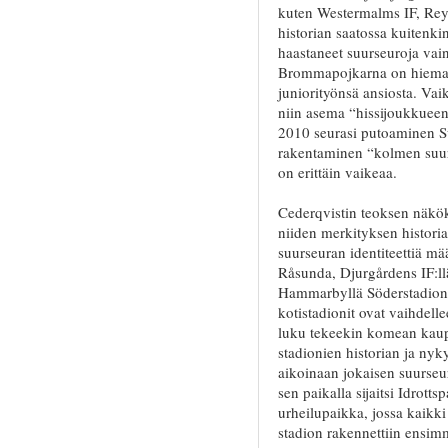
kuten Westermalms IF, Re
historian saatossa kuitenki
haastaneet suurseuroja vain 
Brommapojkarna on hieman 
juniorityönsä ansiosta. Vai
niin asema “hissijoukkueena
2010 seurasi putoaminen Su
rakentaminen “kolmen suur
on erittäin vaikeaa.
Cederqvistin teoksen näkök
niiden merkityksen historia
suurseuran identiteettiä mää
Råsunda, Djurgårdens IF:l
Hammarbyllä Söderstadion), 
kotistadionit ovat vaihdell
luku tekeekin komean kaup
stadionien historian ja nyk
aikoinaan jokaisen suurse
sen paikalla sijaitsi Idro
urheilupaikka, jossa kaikk
stadion rakennettiin ensi