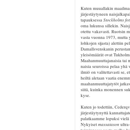
Kuten muuallakin maailma
järjestäytyneen naisjalkapa
tapauksessa
Stockholms fo
oma lukunsa sillekin. Naisja
otettu vakavasti. Ruotsin m
vasta vuonna 1973, mutta yh
lohkojen sijasta) alettiin 
Damallsvenskanin perustam
yleisömäärät ovat Tukholma
Maahanmuuttajanaisia tai 
naisia seuroissa pelaa yhä
ilmiö on valitettavasti se, e
heiltä aletaan vaatia enem
maahanmuuttajatytöt jatkav
siitä, kuinka monennen su
kyse.
Kuten jo todettiin, Cederqvi
järjestäytynyttä kannattajat
palatkaamme lopuksi vielä 
Nykyiset
massatason
ultra
toiminnassa vasta melko l