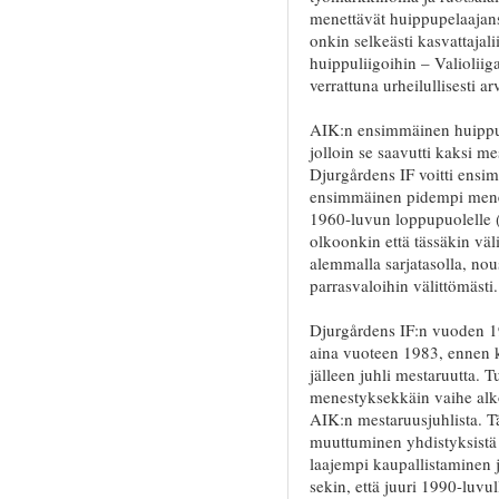
menettävät huippupelaajans
onkin selkeästi kasvattajal
huippuliigoihin – Valioliig
verrattuna urheilullisesti 
AIK:n ensimmäinen huippuv
jolloin se saavutti kaksi me
Djurgårdens IF voitti ensi
ensimmäinen pidempi menes
1960-luvun loppupuolelle (
olkoonkin että tässäkin väl
alemmalla sarjatasolla, nous
parrasvaloihin välittömästi.
Djurgårdens IF:n vuoden 1
aina vuoteen 1983, ennen k
jälleen juhli mestaruutta. 
menestyksekkäin vaihe alko
AIK:n mestaruusjuhlista. T
muuttuminen yhdistyksistä o
laajempi kaupallistaminen 
sekin, että juuri 1990-luvu