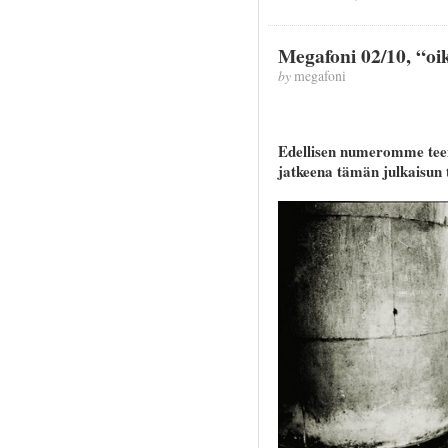
Megafoni 02/10, “oik
by
megafoni
Edellisen numeromme teem
jatkeena tämän julkaisun t