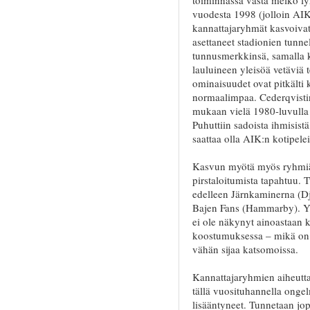
vuodesta 1998 (jolloin AIK
kannattajaryhmät kasvoivat
asettaneet stadionien tun
tunnusmerkkinsä, samalla kun
lauluineen yleisöä vetäviä 
ominaisuudet ovat pitkälti 
normaalimpaa. Cederqvisti
mukaan vielä 1980-luvulla k
Puhuttiin sadoista ihmisist
saattaa olla AIK:n kotipele
Kasvun myötä myös ryhmiä
pirstaloitumista tapahtuu.
edelleen Järnkaminerna (D
Bajen Fans (Hammarby). Yh
ei ole näkynyt ainoastaan 
koostumuksessa – mikä on li
vähän sijaa katsomoissa.
Kannattajaryhmien aiheutta
tällä vuosituhannella ongel
lisääntyneet. Tunnetaan jop