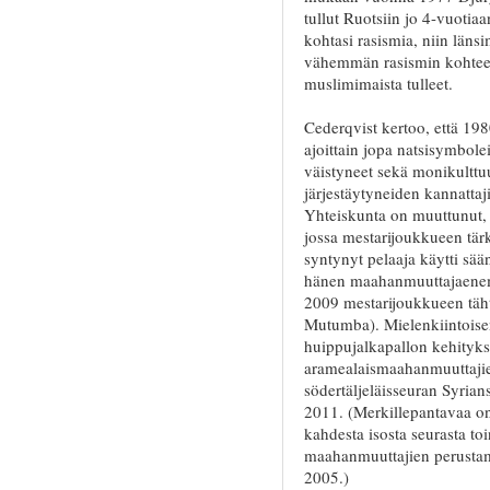
tullut Ruotsiin jo 4-vuoti
kohtasi rasismia, niin länsi
vähemmän rasismin kohtee
muslimimaista tulleet.
Cederqvist kertoo, että 198
ajoittain jopa natsisymbolei
väistyneet sekä monikulttu
järjestäytyneiden kannattaj
Yhteiskunta on muuttunut, j
jossa mestarijoukkueen tä
syntynyt pelaaja käytti säänn
hänen maahanmuuttajaenem
2009 mestarijoukkueen täh
Mutumba). Mielenkiintoise
huippujalkapallon kehityks
aramealaismaahanmuuttaji
södertäljeläisseuran Syria
2011. (Merkillepantavaa on 
kahdesta isosta seurasta to
maahanmuuttajien perustam
2005.)