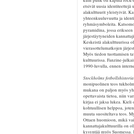
etsivät uusia identiteettejä
alakulttuurit yleistyivät. 
yhteenkuuluvuutta ja identit
ryhmäsymboleita. Katsomo t
pyramidina, jossa erikseen
järjestäytyneiden kannattaj
Keskeistä alakulttuurissa ol
vierasottelumatkojen järje
Myös tiedon tuottamisen tav
kulttuurissa. Fanzine-julka
1990-luvulla, ennen interne
Stockholms fotbollshistori
monipuolinen teos tukholma
mukana on paljon myös yhte
opettavaista tietoa, niin v
kirjaa ei jaksa lukea. Kieli
kohtuullisen helppoa, jote
muuta suositeltava teos. My
Ottaen huomioon, mikä vaik
kannattajakulttuurilla on oll
kysyntää myös Suomessa. K