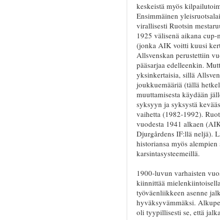
keskeistä myös kilpailuto
Ensimmäinen yleisruotsalai
virallisesti Ruotsin mestar
1925 välisenä aikana cup-
(jonka AIK voitti kuusi ker
Allsvenskan perustettiin vu
pääsarjaa edelleenkin. Mutt
yksinkertaisia, sillä Allsve
joukkuemääriä (tällä hetke
muuttamisesta käydään jäll
syksyyn ja syksystä kevääse
vaihetta (1982-1992). Ruot
vuodesta 1941 alkaen (AIK
Djurgårdens IF:llä neljä). Li
historiansa myös alempien s
karsintasysteemeillä.
1900-luvun varhaisten vuo
kiinnittää mielenkiintoisell
työväenliikkeen asenne jalk
hyväksyvämmäksi. Alkuperä
oli tyypillisesti se, että ja