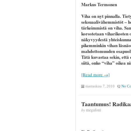
Markus Termonen
Viha on nyt pinnalla. Tiet
seksuaalivähemmistöt – her
tärkeimmistä on viha. Sam
korostetaan viharikosten
näkyvyydestä yhteiskunnal
pikemminkin vihan läsnäol
mahdottomuuden osapuolten
Tätä kuvastaa sekin, että 
siitä, onko “viha” oikea ni
[Read more →]
marraskuu 7, 2010
No C
Taantumus! Radikaali
by
megafoni