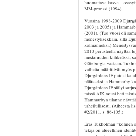
huomattava kasva – osasyi
MM-pronssi (1994).
Vuosina 1998-2009 Djurgår
2003 ja 2005) ja Hammarby
(2001). (Tuo vuosi oli sama
menestyksekkäin, sillä Djur
kolmanneksi.) Menestysvaih
2010 perusteella näyttää 
mestaruuden kiihkeässä, sa
Göteborgia vastaan. Tukholm
vaihetta määrittivät myös pu
Djurgårdens IF putosi kau
päätteeksi ja Hammarby kau
Djurgårdens IF säilyi sarjas
missä AIK nousi heti takai
Hammarbyn tilanne näyttää h
urheilullisesti. (Aiheesta li
#2/2011, s. 86-105.)
Eräs Tukholman “kolmen suu
tekijä on alueellinen identi
kannatusalueensa: AIK:lla 