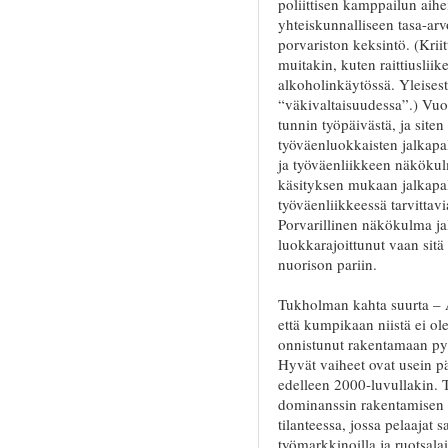
poliittisen kamppailun aihe
yhteiskunnalliseen tasa-arvo
porvariston keksintö. (Kriit
muitakin, kuten raittiuslii
alkoholinkäytössä. Yleisest
“väkivaltaisuudessa”.) Vuo
tunnin työpäivästä, ja site
työväenluokkaisten jalkapal
ja työväenliikkeen näkökul
käsityksen mukaan jalkapal
työväenliikkeessä tarvittavia
Porvarillinen näkökulma jal
luokkarajoittunut vaan sitä 
nuorison pariin.
Tukholman kahta suurta – 
että kumpikaan niistä ei o
onnistunut rakentamaan py
Hyvät vaiheet ovat usein p
edelleen 2000-luvullakin. 
dominanssin rakentamisen v
tilanteessa, jossa pelaajat 
työmarkkinoilla ja ruotsal