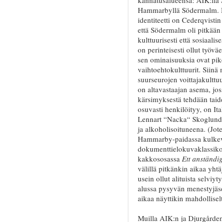
Hammarbyllä Södermalm. H
identiteetti on Cederqvisti
että Södermalm oli pitkää
kulttuurisesti että sosiaali
on perinteisesti ollut työ
sen ominaisuuksia ovat pik
vaihtoehtokulttuurit. Siin
suurseurojen voittajakultt
on altavastaajan asema, jos
kärsimyksestä tehdään taid
osuvasti henkilöityy, on It
Lennart “Nacka“ Skoglund, 
ja alkoholisoituneena. (J
Hammarby-paidassa kulkev
dokumenttielokuvaklassiko
kakkososassa
Ett anständig
välillä pitkänkin aikaa yhtä
usein ollut alituista selv
alussa pysyvän menestyjäs
aikaa näyttikin mahdollisel
Muilla AIK:n ja Djurgårdens 