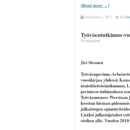
[Read more →]
toukokuu 1, 2011
1 Com
Työväentutkimus-vuo
by
megafoni
Jiri Sironen
Työväenperinne-Arbetartra
vuosikirjaa yhdessä Kans
muistitietotoimikunnan, L
perinteen tutkimuksen seu
Työväenmuseo Werstaan ja
koostuu hieman pidemmist
julkaistujen opinnäytteiden
Lisäksi julkaisijatahot esi
otsikon alla. Vuoden 2010