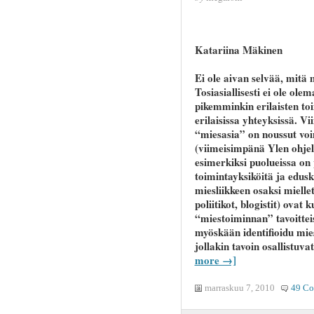
Katariina Mäkinen
Ei ole aivan selvää, mitä 
Tosiasiallisesti ei ole ole
pikemminkin erilaisten to
erilaisissa yhteyksissä. V
“miesasia” on noussut voi
(viimeisimpänä Ylen ohje
esimerkiksi puolueissa on 
toimintayksiköitä ja edus
miesliikkeen osaksi miellet
poliitikot, blogistit) ovat
“miestoiminnan” tavoitteis
myöskään identifioidu mies
jollakin tavoin osallistuv
more →]
marraskuu 7, 2010
49 C