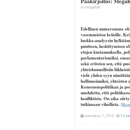
Pääkirjoitus: Megafo
by
megafoni
Edellinen numeromme oli 
vasemmiston kriisille. Kr
luokka-analyysin hylkäämi
puutteen, keskittymisen ab
etujen kustannuksella, pol
parlamentarismiksi, oman 
sekä eritoten sen, että p
yhteiskunnallisiin liikkei
vielä yhden syyn nimittäin
hallinnoinniksi, yhteisten 
Konsensuspolitiikan ja pos
unohdettu, että politiikas
konfliktista. On aika siir
tutkimaan vihollista.
[Rea
marraskuu 7, 2010
1 Co