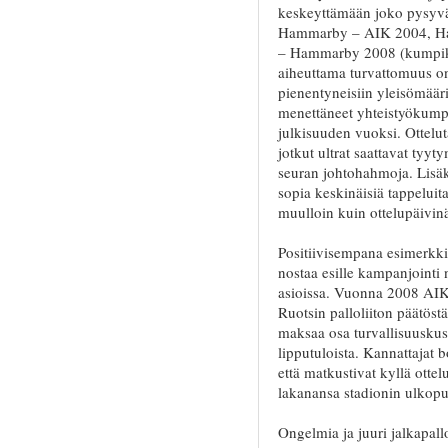
keskeyttämään joko pysyväst
Hammarby – AIK 2004, Ha
– Hammarby 2008 (kumpikin
aiheuttama turvattomuus on
pienentyneisiin yleisömäärii
menettäneet yhteistyökumpp
julkisuuden vuoksi. Ottelut
jotkut ultrat saattavat tyyt
seuran johtohahmoja. Lisäk
sopia keskinäisiä tappeluit
muulloin kuin ottelupäivin
Positiivisempana esimerkk
nostaa esille kampanjointi 
asioissa. Vuonna 2008 AIK
Ruotsin palloliiton päätös
maksaa osa turvallisuuskus
lipputuloista. Kannattajat b
että matkustivat kyllä otte
lakanansa stadionin ulkopuol
Ongelmia ja juuri jalkapall