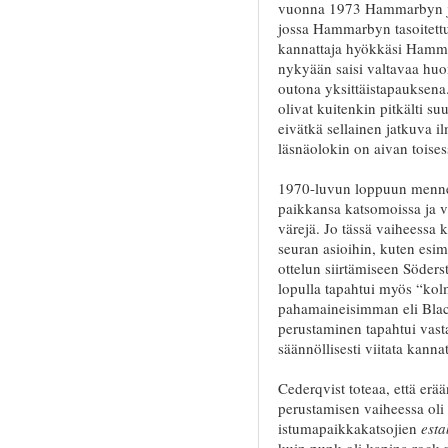
vuonna 1973 Hammarbyn ja 
jossa Hammarbyn tasoitett
kannattaja hyökkäsi Hamma
nykyään saisi valtavaa huom
outona yksittäistapauksena.
olivat kuitenkin pitkälti su
eivätkä sellainen jatkuva i
läsnäolokin on aivan toises
1970-luvun loppuun menness
paikkansa katsomoissa ja va
värejä. Jo tässä vaiheessa ka
seuran asioihin, kuten esi
ottelun siirtämiseen Söder
lopulla tapahtui myös “kol
pahamaineisimman eli Blac
perustaminen tapahtui vast
säännöllisesti viitata kannat
Cederqvist toteaa, että er
perustamisen vaiheessa oli
istumapaikkakatsojien
esta
kuin punk oli kapina rock