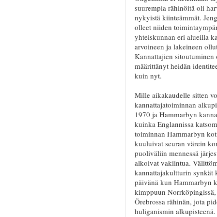
suurempia rähinöitä oli ha
nykyistä kiinteämmät. Jenge
olleet niiden toimintaympäri
yhteiskunnan eri alueilla ka
arvoineen ja lakeineen ollu
Kannattajien sitoutuminen
määrittänyt heidän identite
kuin nyt.
Mille aikakaudelle sitten v
kannattajatoiminnan alkupis
1970 ja Hammarbyn kannattaj
kuinka Englannissa katsomoi
toiminnan Hammarbyn kotio
kuuluivat seuran värein kom
puoliväliin mennessä järjes
alkoivat vakiintua. Välitt
kannattajakultturin synkät
päivänä kun Hammarbyn kan
kimppuun Norrköpingissä, I
Örebrossa rähinän, jota pi
huliganismin alkupisteenä.