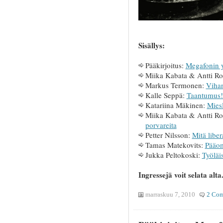
Sisällys:
Pääkirjoitus:
Megafonin y
Miika Kabata & Antti R
Markus Termonen:
Vihan
Kalle Seppä:
Taantumus! 
Katariina Mäkinen:
Miesl
Miika Kabata & Antti R
porvareita
Petter Nilsson:
Mitä liber
Tamas Matekovits:
Pääom
Jukka Peltokoski:
Työläis
Ingressejä voit selata alta
marraskuu 7, 2010
2 Co